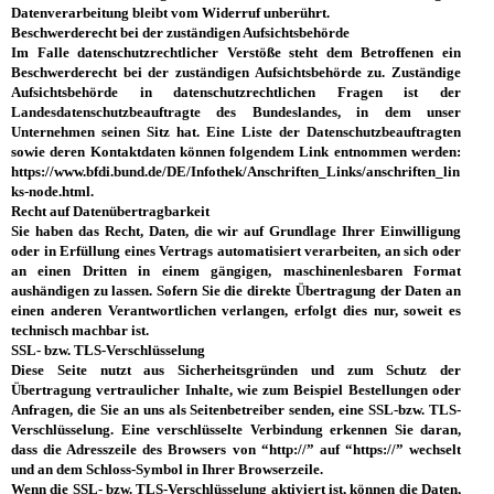
Datenverarbeitung bleibt vom Widerruf unberührt.
Beschwerderecht bei der zuständigen Aufsichtsbehörde
Im Falle datenschutzrechtlicher Verstöße steht dem Betroffenen ein
Beschwerderecht bei der zuständigen Aufsichtsbehörde zu. Zuständige
Aufsichtsbehörde in datenschutzrechtlichen Fragen ist der
Landesdatenschutzbeauftragte des Bundeslandes, in dem unser
Unternehmen seinen Sitz hat. Eine Liste der Datenschutzbeauftragten
sowie deren Kontaktdaten können folgendem Link entnommen werden:
https://www.bfdi.bund.de/DE/Infothek/Anschriften_Links/anschriften_lin
ks-node.html.
Recht auf Datenübertragbarkeit
Sie haben das Recht, Daten, die wir auf Grundlage Ihrer Einwilligung
oder in Erfüllung eines Vertrags automatisiert verarbeiten, an sich oder
an einen Dritten in einem gängigen, maschinenlesbaren Format
aushändigen zu lassen. Sofern Sie die direkte Übertragung der Daten an
einen anderen Verantwortlichen verlangen, erfolgt dies nur, soweit es
technisch machbar ist.
SSL- bzw. TLS-Verschlüsselung
Diese Seite nutzt aus Sicherheitsgründen und zum Schutz der
Übertragung vertraulicher Inhalte, wie zum Beispiel Bestellungen oder
Anfragen, die Sie an uns als Seitenbetreiber senden, eine SSL-bzw. TLS-
Verschlüsselung. Eine verschlüsselte Verbindung erkennen Sie daran,
dass die Adresszeile des Browsers von “http://” auf “https://” wechselt
und an dem Schloss-Symbol in Ihrer Browserzeile.
Wenn die SSL- bzw. TLS-Verschlüsselung aktiviert ist, können die Daten,