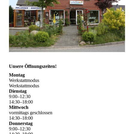
Unsere Öffnungszeiten!
Montag
Werkstattmodus
Werkstattmodus
Dienstag
9
:
00
–
12
:
30
14
:
30
–
18
:
00
Mittwoch
vormittags geschlossen
14
:
30
–
18
:
00
Donnerstag
9
:
00
–
12
:
30